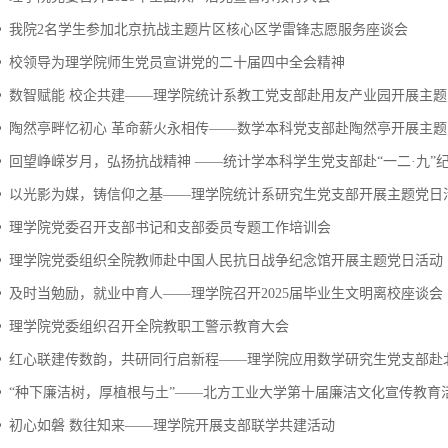
我院2名学生参加北京抗战主题片区核心区学雷锋志愿服务座谈会
校领导为理学院师生党员宣讲党的二十届四中全会精神
数智赋能 校企共建——理学院统计系教工党支部赴用友产业园开展主
陶然亭畔忆初心 革命薪火永相传——数学本科党支部赴陶然亭开展主
回望峥嵘岁月，弘扬抗战精神 ——统计学本科学生党支部赴“一二·九”纪念
以光影为媒，铸信仰之基——理学院统计系研究生党支部开展主题党日
理学院党委召开支部书记和支部委员专题工作培训会
理学院党委组织全院教师赴中国人民抗日战争纪念馆开展主题党日活动
及时当勉励，就业中育人——理学院召开2025届毕业生文明离校座谈会
理学院党委组织召开全院教职工警示教育大会
红心联建传数韵，共研同行启新程——理学院应用数学研究生党支部赴北京
“种下廉洁树，厚植根与土”——北方工业大学第十届廉洁文化宣传教育
初心如磐 数往知来——理学院开展支部联学共建活动