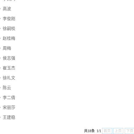
高波
李俊刚
徐嗣棪
赵桂梅
周梅
侯志强
崔玉杰
徐礼文
陈云
李二倩
宋丽莎
王建稳
共18条 1/1
首页
上页
下页