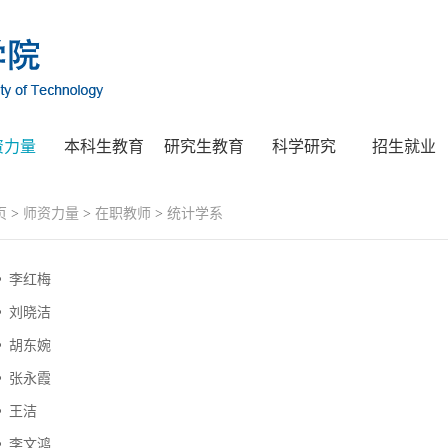
资力量
本科生教育
研究生教育
科学研究
招生就业
页
>
师资力量
>
在职教师
>
统计学系
李红梅
刘晓洁
胡东婉
张永霞
王洁
李文鸿