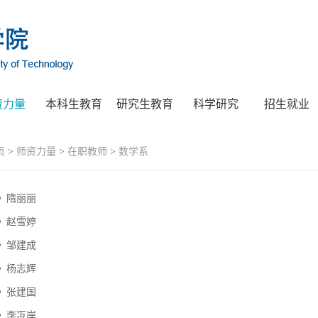
资力量
本科生教育
研究生教育
科学研究
招生就业
页
>
师资力量
>
在职教师
>
数学系
隋丽丽
赵雪婷
邹建成
杨志辉
张建国
李冱岸