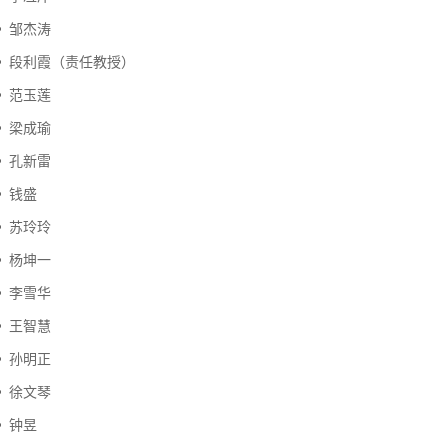
邹杰涛
段利霞（责任教授）
范玉莲
梁成瑜
孔新雷
钱盛
苏玲玲
杨坤一
李雪华
王智慧
孙明正
徐文琴
钟昱